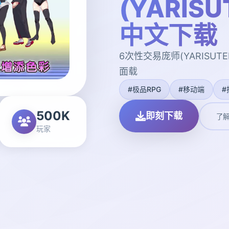
(YARIS
中文下载
6次性交易庞师(YARISUT
面载
#极品RPG
#移动端
#
500K
即刻下载
了
玩家